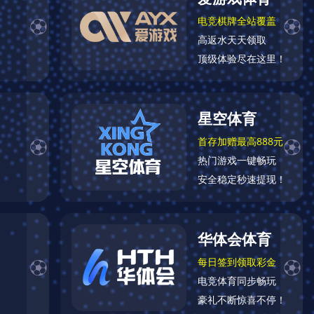
探讨约克雷斯名字背后的文化意义与历史渊源
2026-08-07
8 次浏览
青训队友回忆C罗强烈求胜欲望引发冲突的往事
2026-08-03
20 次浏览