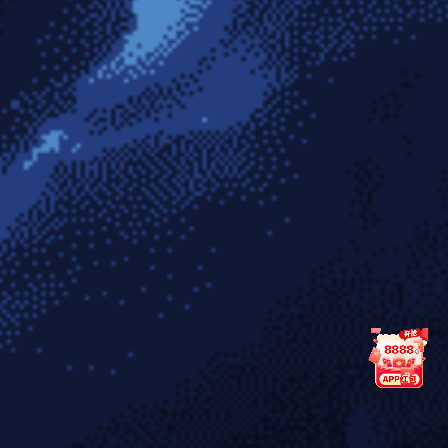
特雷杨谈交易压力与伤病困扰的心路历程
2026-07-15
30 次浏览