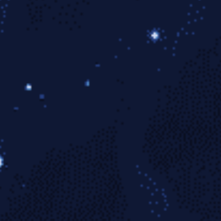
2026-07-26
26 次浏览
猛龙卡生日夜归位在即Shams曝小卡交易或今
日达成
2026-07-19
36 次浏览