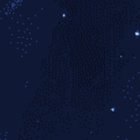
詹姆斯谈马刺战胜雷霆后的心态变化与专注力
下降的原因分析
2026-07-29
17 次浏览
情
王大雷感叹球迷对国足的热爱渴望世界杯之旅