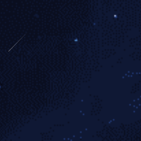
朱利亚诺西蒙尼期待世界杯首秀专注自身表现
展现球队实力
2026-07-17
36 次浏览