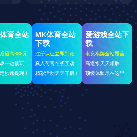
马杜埃凯世界杯首战助攻预期领跑英格兰队展
现出色表现
2026-07-31
18 次浏览