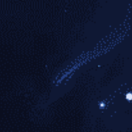
绪
2026-07-27
22 次浏览
热刺豪掷千金争夺伯恩茅斯锋线新星克鲁皮引
发关注
2026-07-20
37 次浏览