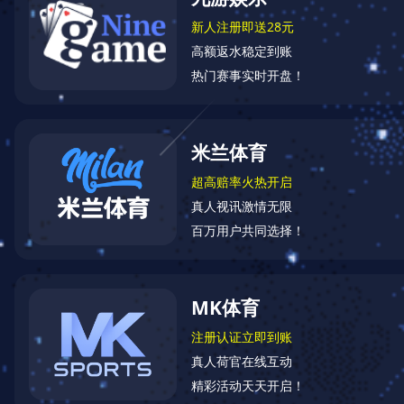
App Store
Google Play
从身份验证到平台架