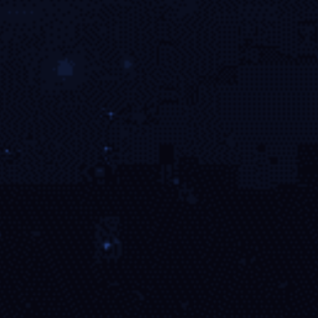
联系我们
快速导航
徽省成都市金陵路142號中心1單
App下载
層
关于我们
隐私政策
pport@comprodrf.com
用户协议
网站地图
© 2026 爱游戏ayx 版权所有 · 本平台致力打造优质的数字娱乐平台