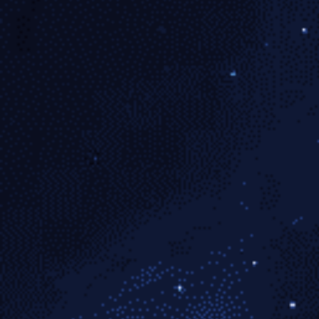
v6.3.0：
支持多端登录状态统一，收藏、等级、浏
v6.2.0：
成长体系升级，等级进度清晰展示，提升
v6.0.0：
账户管理界面重构，操作更清晰，核心功
界面与交互
v6.3.0：
全局交互动效优化，页面滚动与模块切换
v6.1.3：
夜间模式字体与背景对比度调整，提升阅
v6.0.0：
视觉风格全面焕新，支持浅色与暗色模式