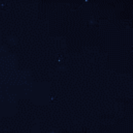
p，开启移动观赛新时代。集成实时赛事、数据追踪、
x官网登录入口-爱游戏ayx(中国)各大平台，助
版入口
观看体育直播的理想选择。”
论