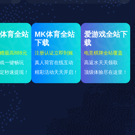
系统层安全
部署入侵检测、防火墙
策略与系统加固模块，
提升抗风险能力。