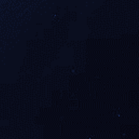
观赛体验。
用户满意度大奖
爱游戏ayx官网登录入口-爱游戏ayx(中国) 用户活跃
度与续访率连续三年领先，综合评分稳定保持高
位。