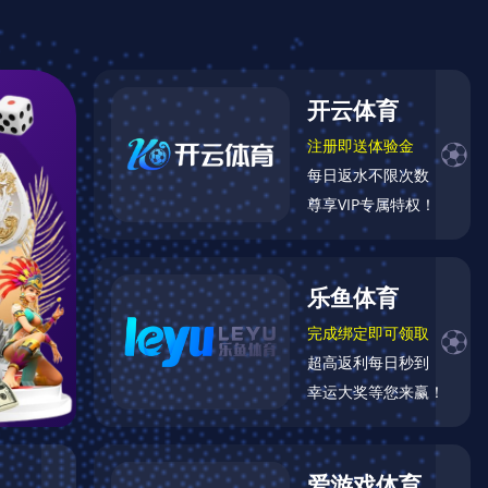
App
公司
体育
注册入口
简介
头条