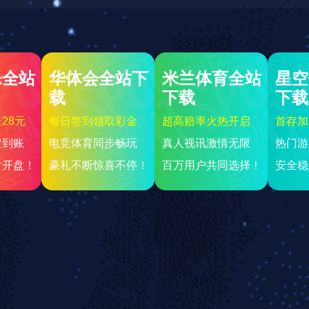
控，有效防止账户异常
访问。
平台安全核心
数据层安全
敏感数据进行加密处