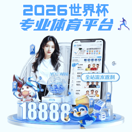
注册入口
爱游戏AYX
· 体育观看更便
捷
连接你的赛事视野，打造球迷专属的数字主场。
爱游戏
ayx网页版
提供多终端支持、高清视频、 实时比分与赛事
推荐，让你随时随地畅享体育内容。
网页端入口