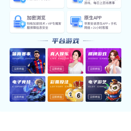
我们推出的原生应用覆盖体育、电竞等热门内容，支持赛事
查看、数据浏览与多端同步，结合高清直播与智能提醒，为
用户带来高效、流畅的体验。
体育App
聚合热门体育赛事，覆盖足球、篮球、电竞等领域，提供数
据查询、直播内容与资讯提醒，助您快速掌握赛场动向。