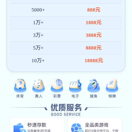
爱游戏ayx全站App